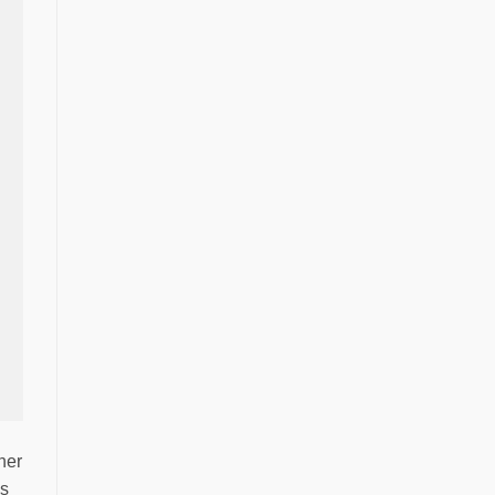
ner
es