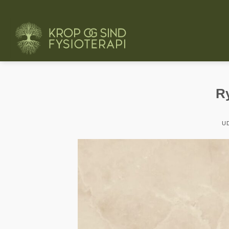
Fortsæt
til
indhold
R
U