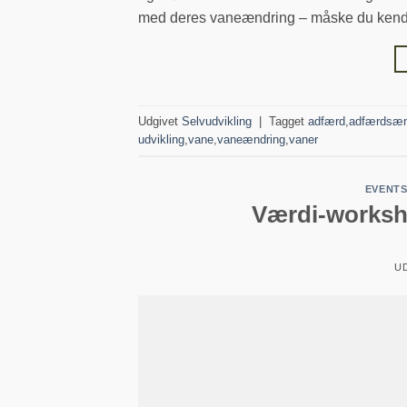
med deres vaneændring – måske du kende
Udgivet
Selvudvikling
|
Tagget
adfærd
,
adfærdsæn
udvikling
,
vane
,
vaneændring
,
vaner
EVENTS
Værdi-worksh
U