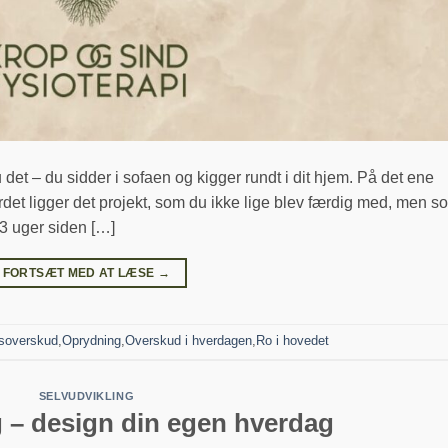
et – du sidder i sofaen og kigger rundt i dit hjem. På det ene
rdet ligger det projekt, som du ikke lige blev færdig med, men s
u 3 uger siden […]
FORTSÆT MED AT LÆSE
→
soverskud
,
Oprydning
,
Overskud i hverdagen
,
Ro i hovedet
SELVUDVIKLING
– design din egen hverdag