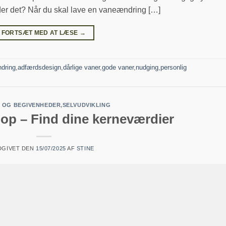
r det? Når du skal lave en vaneændring […]
FORTSÆT MED AT LÆSE
→
dring
,
adfærdsdesign
,
dårlige vaner
,
gode vaner
,
nudging
,
personlig
 OG BEGIVENHEDER
,
SELVUDVIKLING
op – Find dine kerneværdier
DGIVET DEN
15/07/2025
AF
STINE