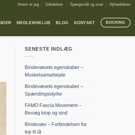
Hvem er jeg
Udtalelser
Spørgsmål og svar
Nyhedsbrev
ENDER
MEDLEMSKLUB
BLOG
KONTAKT
BOOKING
SENESTE INDLÆG
Bindevævets egenskaber –
Muskelsamarbejde
Bindevævets egenskaber –
Spændingsstyrke
FAMO Fascia Movement –
Bevæg krop og sind
Bindevæv – Forbindelsen fra
top til tå