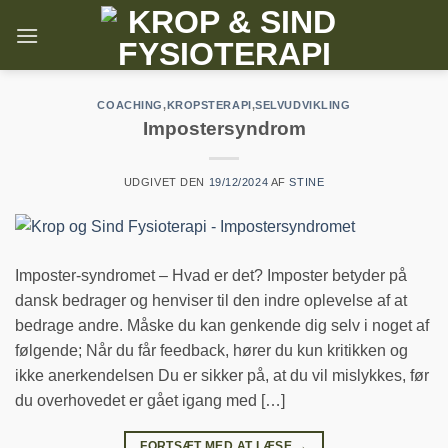
Fortsæt
til
indhold
COACHING
,
KROPSTERAPI
,
SELVUDVIKLING
Impostersyndrom
UDGIVET DEN
19/12/2024
AF
STINE
Imposter-syndromet – Hvad er det? Imposter betyder på
dansk bedrager og henviser til den indre oplevelse af at
bedrage andre. Måske du kan genkende dig selv i noget af
følgende; Når du får feedback, hører du kun kritikken og
ikke anerkendelsen Du er sikker på, at du vil mislykkes, før
du overhovedet er gået igang med […]
FORTSÆT MED AT LÆSE
→