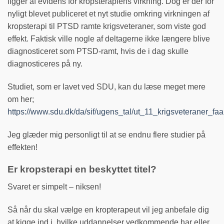
ligger af evidens for kropsterapiens virkning. Dog er der for
nyligt blevet publiceret et nyt studie omkring virkningen af
kropsterapi til PTSD ramte krigsveteraner, som viste god
effekt. Faktisk ville nogle af deltagerne ikke længere blive
diagnosticeret som PTSD-ramt, hvis de i dag skulle
diagnosticeres på ny.
Studiet, som er lavet ved SDU, kan du læse meget mere
om her;
https://www.sdu.dk/da/sif/ugens_tal/ut_11_krigsveteraner_f
Jeg glæder mig personligt til at se endnu flere studier på
effekten!
Er kropsterapi en beskyttet titel?
Svaret er simpelt – niksen!
Så når du skal vælge en kropterapeut vil jeg anbefale dig
at kigge ind i, hvilke uddannelser vedkommende har eller