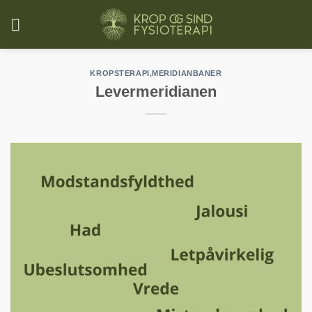
Fortsæt
til
indhold
KROPSTERAPI
,
MERIDIANBANER
Levermeridianen